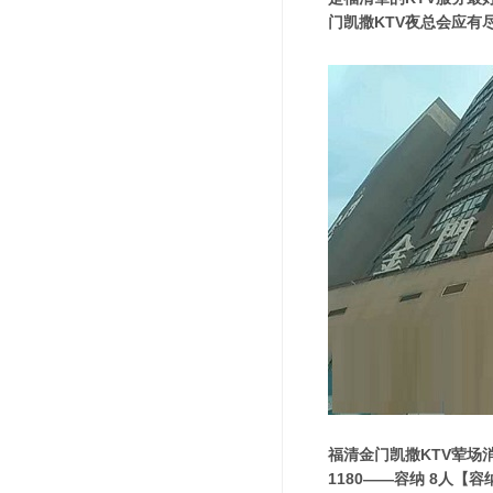
门凯撒KTV夜总会应有
福清金门凯撒KTV荤场
1180——容纳 8人【