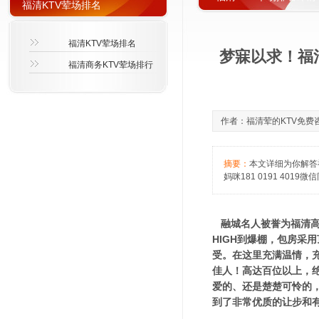
福清KTV荤场排名
福清KTV荤场排名
梦寐以求！福
福清商务KTV荤场排行
作者：福清荤的KTV免费咨询萱
摘要：
本文详细为你解答
妈咪181 0191 4019微
融城名人被誉为福清高
HIGH到爆棚，包房采
受。在这里充满温情，
佳人！高达百位以上，
爱的、还是楚楚可怜的，
到了非常优质的让步和