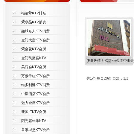
福清荤KTV排名
紫水晶KTV消费
融城名人KTV消费
金门大唐KTV会所
紫金花KTV会所
金门凯撒宫KTV
服务热情！福清ktv公主带出
美丽会KTV会所
万紫千红KTV会所
共1条 每页20条 页次：1/1
维多利港KTV消费
中凰酒店KTV会所
魅力金座KTV会所
新国汇KTV会所
阳光嘉年华KTV
皇家城堡KTV会所